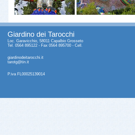
Giardino dei Tarocchi
Loc. Garavicchio, 58011 Capalbio Grosseto
Tel. 0564 895122 - Fax 0564 895700 - Cell.
giardinodeitarocchi.it
tarotg@tin.it
P.iva FL00025139014